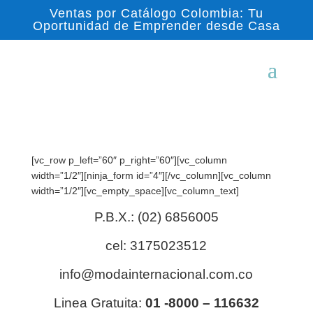
Ventas por Catálogo Colombia: Tu
Oportunidad de Emprender desde Casa
[vc_row p_left=”60″ p_right=”60″][vc_column
width=”1/2″][ninja_form id=”4″][/vc_column][vc_column
width=”1/2″][vc_empty_space][vc_column_text]
P.B.X.: (02) 6856005
cel: 3175023512
info@modainternacional.com.co
Linea Gratuita:
01 -8000 – 116632