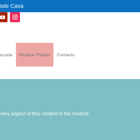
esde Casa
scuela
Realizar Pedido
Contacto
every aspect of this content in the module