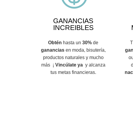
GANANCIAS
INCREIBLES
Obtén
hasta un
30%
de
T
ganancias
en moda, bisutería,
gan
productos naturales y mucho
ou
más ¡
Vincúlate ya
y alcanza
d
tus metas financieras.
nac